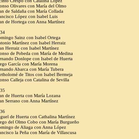
cinto Crespo con Catalina López
onso Olivares con María del Olmo
an de Saldaña con María Collada
ancisco López con Isabel Luis
an de Hortega con Anna Martínez
34
mingo Sainz con Isabel Ortega
tonio Martínez con Isabel Herraiz
an Herraiz con Isabel Martínez
onso de Pobeda con María de Medina
rnando Donlope con Isabel de Huerta
ego García con María Morena
rnando Abarca con María Tubera
rtholomé de Titos con Isabel Bermeja
onso Calleja con Catalina de Sevilla
35
an de Huerta con María Lozana
an Serrano con Anna Martínez
36
guel de Huerta con Cathalina Martínez
ego del Olmo Cobo con María Burgueño
mingo de Aliaga con Anna López
ancisco la Peña con María de Villascusa