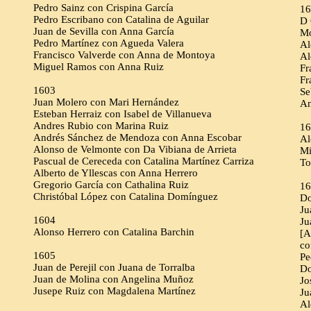
Pedro Sainz con Crispina García
16
Pedro Escribano con Catalina de Aguilar
D 
Juan de Sevilla con Anna García
Mo
Pedro Martínez con Agueda Valera
Al
Francisco Valverde con Anna de Montoya
Al
Miguel Ramos con Anna Ruiz
Fr
Fr
1603
Se
Juan Molero con Mari Hernández
An
Esteban Herraiz con Isabel de Villanueva
Andres Rubio con Marina Ruiz
16
Andrés Sánchez de Mendoza con Anna Escobar
Al
Alonso de Velmonte con Da Vibiana de Arrieta
Mi
Pascual de Cereceda con Catalina Martínez Carriza
To
Alberto de Yllescas con Anna Herrero
Gregorio García con Cathalina Ruiz
16
Christóbal López con Catalina Domínguez
Do
Ju
1604
Ju
Alonso Herrero con Catalina Barchin
[A
co
1605
Pe
Juan de Perejil con Juana de Torralba
Do
Juan de Molina con Angelina Muñoz
Jo
Jusepe Ruiz con Magdalena Martínez
Ju
Al