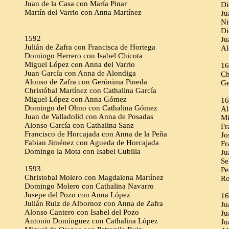
Juan de la Casa con María Pinar
Di
Martín del Varrio con Anna Martínez
Ju
Ni
Di
1592
Ju
Julián de Zafra con Francisca de Hortega
Al
Domingo Herrero con Isabel Chicota
Miguel López con Anna del Varrio
16
Juan García con Anna de Alondiga
Ch
Alonso de Zafra con Gerónima Pineda
Ge
Christóbal Martínez con Cathalina García
Miguel López con Anna Gómez
16
Domingo del Olmo con Cathalina Gómez
Al
Juan de Valladolid con Anna de Posadas
Mi
Alonso García con Cathalina Sanz
Fr
Francisco de Horcajada con Anna de la Peña
Jo
Fabian Jiménez con Agueda de Horcajada
Fr
Domingo la Mota con Isabel Cubilla
Ju
Se
1593
Pe
Christobal Molero con Magdalena Martínez
Ro
Domingo Molero con Cathalina Navarro
Jusepe del Pozo con Anna López
16
Julián Ruiz de Albornoz con Anna de Zafra
Ju
Alonso Cantero con Isabel del Pozo
Ju
Antonio Domínguez con Cathalina López
Ju