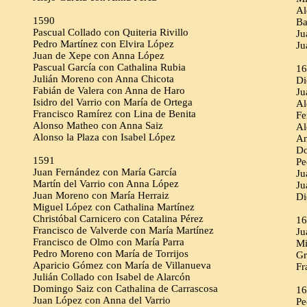
Al
1590
Ba
Pascual Collado con Quiteria Rivillo
Ju
Pedro Martínez con Elvira López
Ju
Juan de Xepe con Anna López
Pascual García con Cathalina Rubia
16
Julián Moreno con Anna Chicota
Di
Fabián de Valera con Anna de Haro
Ju
Isidro del Varrio con María de Ortega
Al
Francisco Ramírez con Lina de Benita
Fe
Alonso Matheo con Anna Saiz
Al
Alonso la Plaza con Isabel López
An
Do
1591
Pe
Juan Fernández con María García
Ju
Martín del Varrio con Anna López
Ju
Juan Moreno con María Herraiz
Di
Miguel López con Cathalina Martínez
Christóbal Carnicero con Catalina Pérez
16
Francisco de Valverde con María Martínez
Ju
Francisco de Olmo con María Parra
Mi
Pedro Moreno con María de Torrijos
Gr
Aparicio Gómez con María de Villanueva
Fr
Julián Collado con Isabel de Alarcón
Domingo Saiz con Cathalina de Carrascosa
16
Juan López con Anna del Varrio
Pe