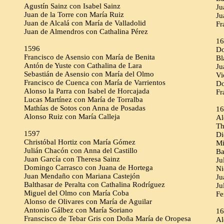
Agustín Sainz con Isabel Sainz
Ju
Juan de la Torre con María Ruiz
Ju
Juan de Alcalá con María de Valladolid
Fr
Juan de Almendros con Cathalina Pérez
16
1596
Do
Francisco de Asensio con María de Benita
Bl
Antón de Yuste con Cathalina de Lara
Ju
Sebastián de Asensio con María del Olmo
Vi
Francisco de Cuenca con María de Varrientos
Do
Alonso la Parra con Isabel de Horcajada
Fr
Lucas Martínez con María de Torralba
Mathías de Sotos con Anna de Posadas
16
Alonso Ruiz con María Calleja
Al
Th
1597
Di
Christóbal Hortiz con María Gómez
Mi
Julián Chacón con Anna del Castillo
Ba
Juan García con Theresa Sainz
Ju
Domingo Carrasco con Juana de Hortega
Ni
Juan Mendaño con Mariana Castejón
Ju
Balthasar de Peralta con Cathalina Rodríguez
Ju
Miguel del Olmo con María Coba
Fe
Alonso de Olivares con María de Aguilar
Antonio Gálbez con María Soriano
16
Franscisco de Tebar Gris con Doña María de Oropesa
Al