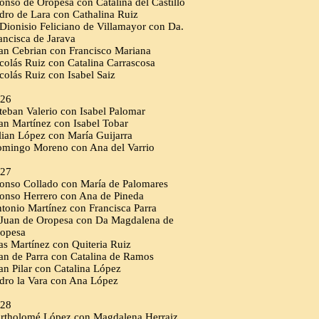
onso de Oropesa con Catalina del Castillo
dro de Lara con Cathalina Ruiz
Dionisio Feliciano de Villamayor con Da.
ancisca de Jarava
an Cebrian con Francisco Mariana
colás Ruiz con Catalina Carrascosa
colás Ruiz con Isabel Saiz
26
teban Valerio con Isabel Palomar
an Martínez con Isabel Tobar
lian López con María Guijarra
mingo Moreno con Ana del Varrio
27
onso Collado con María de Palomares
onso Herrero con Ana de Pineda
tonio Martínez con Francisca Parra
Juan de Oropesa con Da Magdalena de
opesa
as Martínez con Quiteria Ruiz
an de Parra con Catalina de Ramos
an Pilar con Catalina López
dro la Vara con Ana López
28
rtholomé López con Magdalena Herraiz