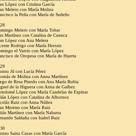
an López con Cristina García
an Melero con María Molina
ancisco la Peña con María de Sedeño
28
mingo Melero con María Tobar
as Martínez con Catalina de Cuenca
an López con Ana Melera
cente Rodrigo con María Herraiz
mingo el Varrio con María López
ancisco de Oropesa con María de Huerta
29
onso Jil con Lucía Pérez
omás de Molina con Anna Martínez
ego de Resa Pinedo con Ana María Rubia
guel de la Higuera con Anna de Galbez
rtolomé López con María Candelas de Espinar
lián López con Catalina de Albornoz
colás Ruiz con Anna Núñez
an Moreno con María Ruiz
lián Martínez con María Nabarra
rnando Saldaña con Isabel Ruiz
30
onso Sainz Casas con María García