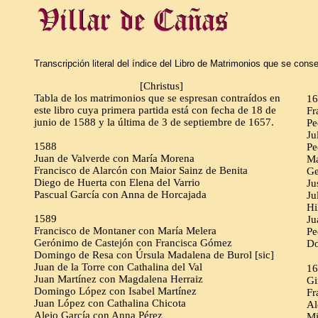
Transcripción literal del índice del Libro de Matrimonios que se conse
[Christus]
Tabla de los matrimonios que se espresan contraídos en
16
este libro cuya primera partida está con fecha de 18 de
Fr
junio de 1588 y la última de 3 de septiembre de 1657.
Pe
Ju
1588
Pe
Juan de Valverde con María Morena
Ma
Francisco de Alarcón con Maior Sainz de Benita
Ge
Diego de Huerta con Elena del Varrio
Ju
Pascual García con Anna de Horcajada
Ju
Hi
1589
Ju
Francisco de Montaner con María Melera
Pe
Gerónimo de Castejón con Francisca Gómez
Do
Domingo de Resa con Úrsula Madalena de Burol [sic]
Juan de la Torre con Cathalina del Val
16
Juan Martínez con Magdalena Herraiz
Gi
Domingo López con Isabel Martínez
Fr
Juan López con Cathalina Chicota
Al
Alejo García con Anna Pérez
Mi