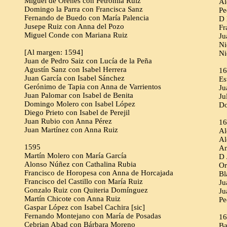
Miguel de Orenes con Petronila Ruiz
Al
Domingo la Parra con Francisca Sanz
Pe
Fernando de Buedo con María Palencia
D 
Jusepe Ruiz con Anna del Pozo
Fr
Miguel Conde con Mariana Ruiz
Ju
Ni
[Al margen: 1594]
Ni
Juan de Pedro Saiz con Lucía de la Peña
Agustín Sanz con Isabel Herrera
16
Juan García con Isabel Sánchez
Es
Gerónimo de Tapia con Anna de Varrientos
Ju
Juan Palomar con Isabel de Benita
Ju
Domingo Molero con Isabel López
Do
Diego Prieto con Isabel de Perejil
Juan Rubio con Anna Pérez
16
Juan Martínez con Anna Ruiz
Al
Al
1595
An
Martín Molero con María García
D 
Alonso Núñez con Cathalina Rubia
Or
Francisco de Horopesa con Anna de Horcajada
Bl
Francisco del Castillo con María Ruiz
Ju
Gonzalo Ruiz con Quiteria Domínguez
Ju
Martín Chicote con Anna Ruiz
Pe
Gaspar López con Isabel Cachira [sic]
Fernando Montejano con María de Posadas
16
Cebrian Abad con Bárbara Moreno
Ba