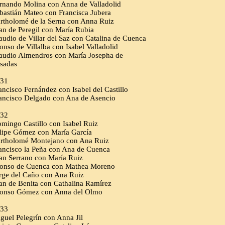
rnando Molina con Anna de Valladolid
bastián Mateo con Francisca Jubera
rtholomé de la Serna con Anna Ruiz
an de Peregil con María Rubia
audio de Villar del Saz con Catalina de Cuenca
onso de Villalba con Isabel Valladolid
audio Almendros con María Josepha de
sadas
31
ancisco Fernández con Isabel del Castillo
ancisco Delgado con Ana de Asencio
32
mingo Castillo con Isabel Ruiz
lipe Gómez con María García
rtholomé Montejano con Ana Ruiz
ancisco la Peña con Ana de Cuenca
an Serrano con María Ruiz
onso de Cuenca con Mathea Moreno
rge del Caño con Ana Ruiz
an de Benita con Cathalina Ramírez
onso Gómez con Anna del Olmo
33
guel Pelegrín con Anna Jil