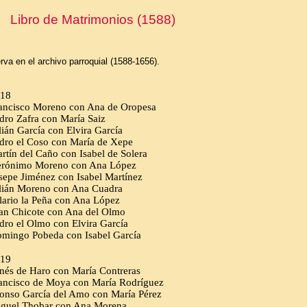
Libro de Matrimonios (1588)
rva en el archivo parroquial (1588-1656).
18
ancisco Moreno con Ana de Oropesa
dro Zafra con María Saiz
lián García con Elvira García
dro el Coso con María de Xepe
rtín del Caño con Isabel de Solera
rónimo Moreno con Ana López
sepe Jiménez con Isabel Martínez
lián Moreno con Ana Cuadra
lario la Peña con Ana López
an Chicote con Ana del Olmo
dro el Olmo con Elvira García
mingo Pobeda con Isabel García
19
nés de Haro con María Contreras
ancisco de Moya con María Rodríguez
onso García del Amo con María Pérez
guel Thobar con Ana Morena