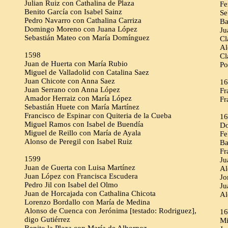
Julian Ruiz con Cathalina de Plaza
Fe
Benito García con Isabel Sainz
Se
Pedro Navarro con Cathalina Carriza
Ba
Domingo Moreno con Juana López
Ju
Sebastián Mateo con María Domínguez
Cl
Al
1598
Cl
Juan de Huerta con María Rubio
Po
Miguel de Valladolid con Catalina Saez
Juan Chicote con Anna Saez
16
Juan Serrano con Anna López
Fr
Amador Herraiz con María López
Fr
Sebastián Huete con María Martínez
Francisco de Espinar con Quiteria de la Cueba
16
Miguel Ramos con Isabel de Buendía
Do
Miguel de Reillo con María de Ayala
Fe
Alonso de Peregil con Isabel Ruiz
Ba
Fr
1599
Ju
Juan de Guerta con Luisa Martínez
Al
Juan López con Francisca Escudera
Jo
Pedro Jil con Isabel del Olmo
Ju
Juan de Horcajada con Cathalina Chicota
Al
Lorenzo Bordallo con María de Medina
Alonso de Cuenca con Jerónima [testado: Rodriguez],
16
digo Gutiérrez
Mi