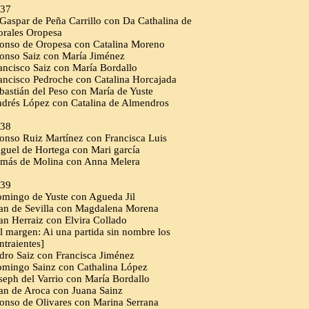
37
Gaspar de Peña Carrillo con Da Cathalina de
rales Oropesa
onso de Oropesa con Catalina Moreno
onso Saiz con María Jiménez
ancisco Saiz con María Bordallo
ancisco Pedroche con Catalina Horcajada
bastián del Peso con María de Yuste
drés López con Catalina de Almendros
38
onso Ruiz Martínez con Francisca Luis
guel de Hortega con Mari garcía
más de Molina con Anna Melera
39
mingo de Yuste con Agueda Jil
an de Sevilla con Magdalena Morena
an Herraiz con Elvira Collado
l margen: Ai una partida sin nombre los
ntraientes]
dro Saiz con Francisca Jiménez
mingo Sainz con Cathalina López
seph del Varrio con María Bordallo
an de Aroca con Juana Sainz
onso de Olivares con Marina Serrana