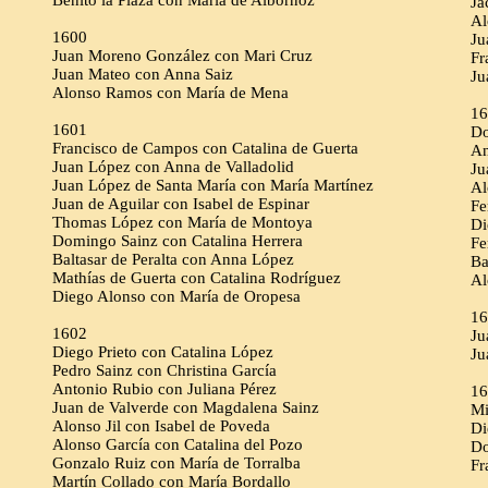
Benito la Plaza con María de Albornoz
Ja
Al
1600
Ju
Juan Moreno González con Mari Cruz
Fr
Juan Mateo con Anna Saiz
Ju
Alonso Ramos con María de Mena
16
1601
Do
Francisco de Campos con Catalina de Guerta
An
Juan López con Anna de Valladolid
Ju
Juan López de Santa María con María Martínez
Al
Juan de Aguilar con Isabel de Espinar
Fe
Thomas López con María de Montoya
Di
Domingo Sainz con Catalina Herrera
Fe
Baltasar de Peralta con Anna López
Ba
Mathías de Guerta con Catalina Rodríguez
Al
Diego Alonso con María de Oropesa
16
1602
Ju
Diego Prieto con Catalina López
Ju
Pedro Sainz con Christina García
Antonio Rubio con Juliana Pérez
16
Juan de Valverde con Magdalena Sainz
Mi
Alonso Jil con Isabel de Poveda
Di
Alonso García con Catalina del Pozo
Do
Gonzalo Ruiz con María de Torralba
Fr
Martín Collado con María Bordallo