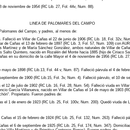
l 8 de noviembre de 1954 (RC Lib. 27, Fol. 44v, Num. 88).
LINEA DE PALOMARES DEL CAMPO
omares del Campo, y padres, al menos de:
eció en Villar de Cañas el 22 de junio de 1906 (RC Lib. 18, Fol. 32v, Num. 
illar de Cañas el 13 de febrero de 1897 (RC Lib. 3, Fol. 57, Num. 109) co
os Martínez y de María Sánchez González, ambos naturales de Villar de Caña
ías Salto Quintero, nacido en Rozalén del Monte hacia 1885 (hijo de Ciriaco S
e Cañas en su domicilio de la calle Mayor el 4 de noviembre de 1956 (RC Lib. 
 mayo de 1898 (RC Lib.13, Fol. 44 v, Num. 87). Falleció párvula el 4 de febre
septiembre de 1900 (RC Lib.15, Fol. 3v, Num. 4). Falleció párvulo, el 10 de s
l 12 de julio de 1902 (RC Lib. 16, Fol. 28, Num. 54). Falleció viuda en Villa
ncio García Villanueva, nacido en Villar de Cañas el 14 de mayo de 1903 (RC 
hón". Propietario. Fueron padres de:
as el 1 de enero de 1923 (RC Lib. 25, Fol. 100v, Num. 200). Quedó viuda de Lu
 Cañas el 15 de febrero de 1924 (RC Lib. 25, Fol. 132, Num. 263). Falleció pá
 Cañas el 6 de septiembre de 1925 (RC Lib. 25, Fol. 174, Num. 347). Domicilia
cho Villa Martínez y de Primitiva Contreras Porras). Fueron padres de: