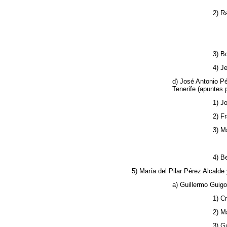
2) R
3) B
4) J
d) José Antonio Pé
Tenerife (apuntes 
1) J
2) F
3) M
4) B
5) María del Pilar Pérez Alcald
a) Guillermo Guigo
1) C
2) M
3) G