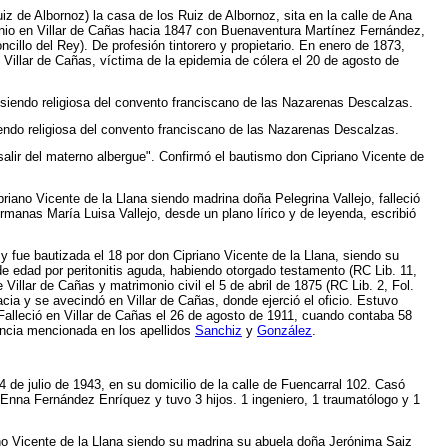
 de Albornoz) la casa de los Ruiz de Albornoz, sita en la calle de Ana
imonio en Villar de Cañas hacia 1847 con Buenaventura Martínez Fernández,
cillo del Rey). De profesión tintorero y propietario. En enero de 1873,
n Villar de Cañas, víctima de la epidemia de cólera el 20 de agosto de
 siendo religiosa del convento franciscano de las Nazarenas Descalzas.
endo religiosa del convento franciscano de las Nazarenas Descalzas.
alir del materno albergue". Confirmó el bautismo don Cipriano Vicente de
ano Vicente de la Llana siendo madrina doña Pelegrina Vallejo, falleció
rmanas María Luisa Vallejo, desde un plano lírico y de leyenda, escribió
 fue bautizada el 18 por don Cipriano Vicente de la Llana, siendo su
de edad por peritonitis aguda, habiendo otorgado testamento (RC Lib. 11,
illar de Cañas y matrimonio civil el 5 de abril de 1875 (RC Lib. 2, Fol.
a y se avecindó en Villar de Cañas, donde ejerció el oficio. Estuvo
Falleció en Villar de Cañas el 26 de agosto de 1911, cuando contaba 58
encia mencionada en los apellidos
Sanchiz
y
González
.
4 de julio de 1943, en su domicilio de la calle de Fuencarral 102. Casó
n Enna Fernández Enríquez y tuvo 3 hijos. 1 ingeniero, 1 traumatólogo y 1
no Vicente de la Llana siendo su madrina su abuela doña Jerónima Saiz