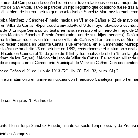
mares del Campo donde según historia oral tuvo relaciones con una mujer de la
o de San Antón. Tuvo al parecer un hijo ilegítimo que ocasionó fuese traslada
e él al óleo, de buena factura que poseía Isabel Sanchiz Martínez la cual teme
coba Martínez y Sánchez-Pinedo, nacida en Villar de
Cañas el 22 de mayo de 
 en Villar de Cañas, �por cédula privada�, el 9 de mayo, elevado a escritura
ía de D Enrique Serrano. Su testamentaría se realizó el primero de mayo de 1
ro Martínez Sánchez-Pinedo (nombrado tutor de sus hijos menores). Dejó al fa
mo 15 fincas rústicas en término de Villar de Cañas y 3 en términos de Monta
ó recién casada en Sisante Cañas. Fue enterrada, en el Cementerio Municipal
de la Asunción el día 26 de octubre de 1882, registrándose el matrimonio civil
Nacido en Cuenca el 13 de junio de 1858, y fue bautizado el día 15 en la Igl
ínez de los Reyes). Médico cirujano de Villar de Cañas. Falleció en Villar d
a de su esposa en el Cementerio Municipal de Villar de Cañas. Con descenden
ar de Cañas el 21 de julio de 1913 (RC Lib. 20, Fol. 32, Num. 61).?
rajo matrimonio en primeras nupcias con Francisco Canalejas, primo hermano
ado con Ángeles N. Padres de:
nte Elena Torija Sánchez Pinedo, hija de Críspulo Torija López y de Protas
vió en Zaragoza.