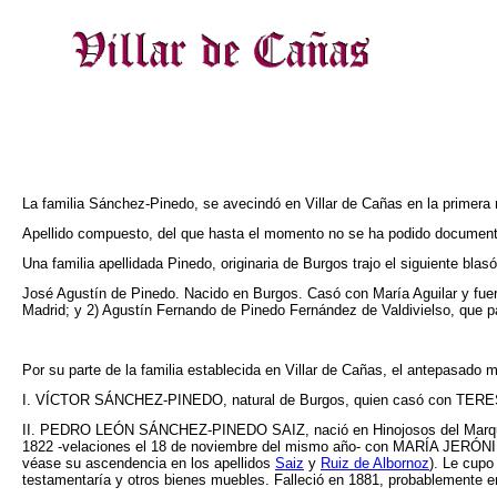
La familia Sánchez-Pinedo, se avecindó en Villar de Cañas en la primera 
Apellido compuesto, del que hasta el momento no se ha podido documenta
Una familia apellidada Pinedo, originaria de Burgos trajo el siguiente bla
José Agustín de Pinedo. Nacido en Burgos. Casó con María Aguilar y fuer
Madrid; y 2) Agustín Fernando de Pinedo Fernández de Valdivielso, que p
Por su parte de la familia establecida en Villar de Cañas, el antepasado
I. VÍCTOR SÁNCHEZ-PINEDO, natural de Burgos, quien casó con TERESA S
II. PEDRO LEÓN SÁNCHEZ-PINEDO SAIZ, nació en Hinojosos del Marquesad
1822 -velaciones el 18 de noviembre del mismo año- con MARÍA JERÓNIM
véase su ascendencia en los apellidos
Saiz
y
Ruiz de Albornoz
). Le cupo
testamentaría y otros bienes muebles. Falleció en 1881, probablemente e