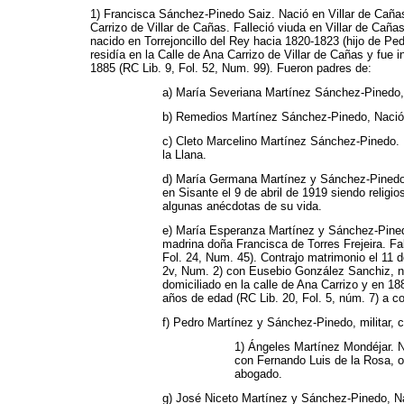
1) Francisca Sánchez-Pinedo Saiz. Nació en Villar de Cañas
Carrizo de Villar de Cañas. Falleció viuda en Villar de Ca
nacido en Torrejoncillo del Rey hacia 1820-1823 (hijo de Ped
residía en la Calle de Ana Carrizo de Villar de Cañas y fue 
1885 (RC Lib. 9, Fol. 52, Num. 99). Fueron padres de:
a) María Severiana Martínez Sánchez-Pinedo, N
b) Remedios Martínez Sánchez-Pinedo, Nació e
c) Cleto Marcelino Martínez Sánchez-Pinedo. N
la Llana.
d) María Germana Martínez y Sánchez-Pinedo. N
en Sisante el 9 de abril de 1919 siendo relig
algunas anécdotas de su vida.
e) María Esperanza Martínez y Sánchez-Pinedo,
madrina doña Francisca de Torres Frejeira. Fa
Fol. 24, Num. 45). Contrajo matrimonio el 11 d
2v, Num. 2) con Eusebio González Sanchiz, na
domiciliado en la calle de Ana Carrizo y en 
años de edad (RC Lib. 20, Fol. 5, núm. 7) a c
f) Pedro Martínez y Sánchez-Pinedo, militar, 
1) Ángeles Martínez Mondéjar. Na
con Fernando Luis de la Rosa, ot
abogado.
g) José Niceto Martínez y Sánchez-Pinedo, Na