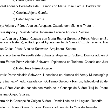
afael Arjona y Pérez-Alcalde. Casado con María José García. Padres de:
a) Carolina Arjona García.
b) Pablo Arjona García.
orja Arjona y Pérez-Alcalde. Abogado. Casado con Michelle Tristain.
esús Arjona y Pérez-Alcalde. Ingeniero Técnico Agrícola. Soltero.
rez Alcalde y Zárate. Casado con María Esther Schwartz Pérez. Viven en San
para una historia), editado por el Ayuntamiento de Santa Cruz de Tenerife. Pa
osé Carlos Pérez-Alcalde Schwartz. Arquitecto. Soltero.
rancisco Javier Pérez-Alcalde Schwartz. Arquitecto. Soltero. Domiciliado en S
aría Esther Pérez-Alcalde Schwartz. Diplomada en Turismo. Casada con Jua
a) Pablo Ruiz
Pérez-Alcalde
eatriz Pérez-Alcalde Schwartz. Licenciada en Historia del Arte y Museología p
e y Sánchez-Pinedo, casada con Guillermo Guigou y Ramos, fallecido el 20 d
u y Pérez Alcalde, casado con María de la Concepción Suárez Trujillo. Padre
ristina Guigou Suárez.
aría de la Concepción Guigou Suárez. Domiciliada en La Laguna, Tenerife.
uillermo Javier Guigou Suárez. Domiciliado en Santa Cruz de Tenerife.