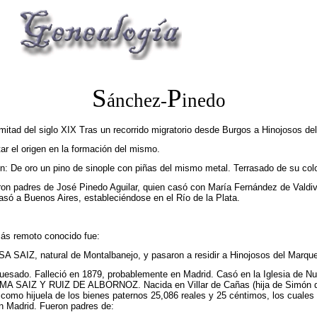
S
P
ánchez-
inedo
mitad del siglo XIX Tras un recorrido migratorio desde Burgos a Hinojosos d
r el origen en la formación del mismo.
són: De oro un pino de sinople con piñas del mismo metal. Terrasado de su col
on padres de José Pinedo Aguilar, quien casó con María Fernández de Valdiv
asó a Buenos Aires, estableciéndose en el Río de la Plata.
 más remoto conocido fue:
AIZ, natural de Montalbanejo, y pasaron a residir a Hinojosos del Marque
o. Falleció en 1879, probablemente en Madrid. Casó en la Iglesia de Nuest
A SAIZ Y RUIZ DE ALBORNOZ. Nacida en Villar de Cañas (hija de Simón de 
 como hijuela de los bienes paternos 25,086 reales y 25 céntimos, los cuales f
n Madrid. Fueron padres de: