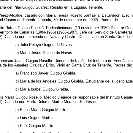
aría del Pilar Guigou Suárez. Residió en la Laguna, Tenerife.
 Pérez-Alcalde, casado con María Teresa Roselló Santaella. Estuvieron aveci
del Casino de Tenerife (sábado, 30 de noviembre de 2002). Padres de:
ulio Rafael Guigou Roselló. Radioaficionado (19 noviembre 1980) Director Ge
Territorio de Canarias (1984-1985) (1986-1987). Jefe del Servicio de Carreter
2). Casado con Iluminada de Navas y Castro. Domiciliado en Santa Cruz de Te
a) Julio Pelayo Guigou de Navas
b) María Jesús Guigou de Navas
rancisco Javier Guigou Roselló. Docente de Inglés del Instituto de Enseñanz
a de los Ángeles Giralda y Brito. Vivió en Santa Cruz de Tenerife. Padres de:
a) Francisco Javier Guigou Giralda.
b) María de los Ángeles Guigou Giralda. Estudiante de la licenciatur
c) María Isabel Guigou Giralda.
uis María Guigou Roselló. Médico y ejerce de responsable del Instituto Can
1). Casado con María Dolores Martín Morales. Padres de:
a) Elena María Guigou Martín.
b) Luis Guigou Martín.
c) Raúl Guigou Martín.