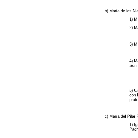
b) María de las N
1) M
2) M
3) M
4) M
Son 
5) C
con 
prot
c) María del Pilar
1) I
Padr