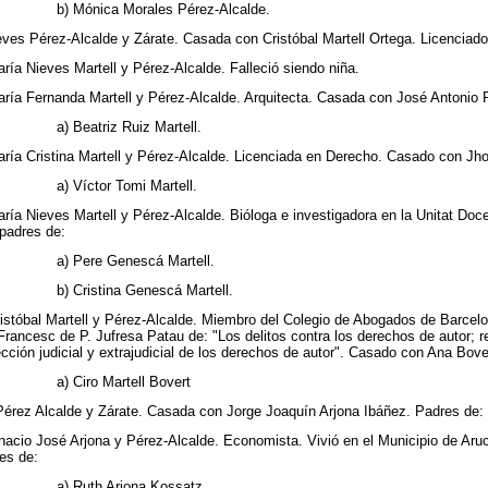
b) Mónica Morales Pérez-Alcalde.
ieves Pérez-Alcalde y Zárate. Casada con Cristóbal Martell Ortega. Licencia
aría Nieves Martell y Pérez-Alcalde. Falleció siendo niña.
aría Fernanda Martell y Pérez-Alcalde. Arquitecta. Casada con José Antonio R
a) Beatriz Ruiz Martell.
aría Cristina Martell y Pérez-Alcalde. Licenciada en Derecho. Casado con J
a) Víctor Tomi Martell.
aría Nieves Martell y Pérez-Alcalde. Bióloga e investigadora en la Unitat Doc
padres de:
a) Pere Genescá Martell.
b) Cristina Genescá Martell.
ristóbal Martell y Pérez-Alcalde. Miembro del Colegio de Abogados de Barcel
Francesc de P. Jufresa Patau de: "Los delitos contra los derechos de autor; 
ección judicial y extrajudicial de los derechos de autor". Casado con Ana Bov
a) Ciro Martell Bovert
 Pérez Alcalde y Zárate. Casada con Jorge Joaquín Arjona Ibáñez. Padres de:
gnacio José Arjona y Pérez-Alcalde. Economista. Vivió en el Municipio de 
es de:
a) Ruth Arjona Kossatz.