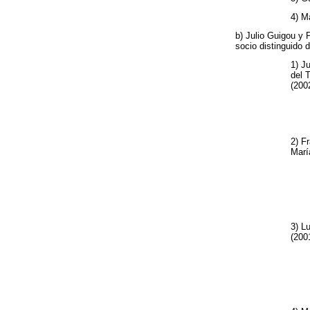
4) M
b) Julio Guigou y
socio distinguido 
1) J
del 
(200
2) F
Marí
3) L
(200