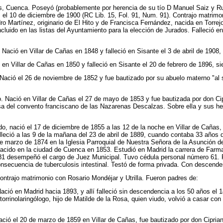
, Cuenca. Poseyó (probablemente por herencia de su tío D Manuel Saiz y Ruiz
ñas el 10 de diciembre de 1900 (RC Lib. 15, Fol. 91, Num. 91). Contrajo matr
ro Martínez, originario de El Hito y de Francisca Fernández, nacida en Torrejon
incluido en las listas del Ayuntamiento para la elección de Jurados. Falleció e
ació en Villar de Cañas en 1848 y falleció en Sisante el 3 de abril de 1908,
n Villar de Cañas en 1850 y falleció en Sisante el 20 de febrero de 1896, si
ació el 26 de noviembre de 1852 y fue bautizado por su abuelo materno "al s
ació en Villar de Cañas el 27 de mayo de 1853 y fue bautizada por don Cipri
iosa del convento franciscano de las Nazarenas Descalzas. Sobre ella y sus he
 nació el 17 de diciembre de 1855 a las 12 de la noche en Villar de Cañas, y
lleció a las 9 de la mañana del 23 de abril de 1889, cuando contaba 33 años 
e marzo de 1874 en la Iglesia Parroquial de Nuestra Señora de la Asunción de V
cido en la ciudad de Cuenca en 1853. Estudió en Madrid la carrera de Farmaci
1881 desempeñó el cargo de Juez Municipal. Tuvo cédula personal número 61. 
onsecuencia de tuberculosis intestinal. Testó de forma privada. Con descend
contrajo matrimonio con Rosario Mondéjar y Utrilla. Fueron padres de:
ció en Madrid hacia 1893, y allí falleció sin descendencia a los 50 años el 1
orrinolaringólogo, hijo de Matilde de la Rosa, quien viudo, volvió a casar co
ció el 20 de marzo de 1859 en Villar de Cañas, fue bautizado por don Cipria