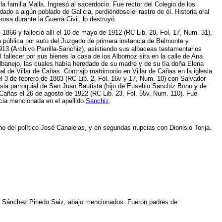
 familia Malla. Ingresó al sacerdocio. Fue rector del Colegio de los
do a algún poblado de Galicia, perdiéndose el rastro de él. Historia oral
rosa durante la Guerra Civil, lo destruyó.
1866 y falleció allí el 10 de mayo de 1912 (RC Lib. 20, Fol. 17, Num. 31),
 pública por auto del Juzgado de primera instancia de Belmonte y
913 (Archivo Parrilla-Sanchiz), asistiendo sus albaceas testamentarios
llecer por sus bienes la casa de los Albornoz sita en la calle de Ana
lbanejo, las cuales había heredado de su madre y de su tía doña Elena
 de Villar de Cañas. Contrajo matrimonio en Villar de Cañas en la iglesia
 el 3 de febrero de 1883 (RC Lib. 2, Fol. 16v y 17, Num. 10) con Salvador
esia parroquial de San Juan Bautista (hijo de Eusebio Sanchiz Bono y de
e Cañas el 26 de agosto de 1922 (RC Lib. 23, Fol. 55v, Num. 110). Fue
cia mencionada en el apellido
Sanchiz
.
 del político José Canalejas, y en segundas nupcias con Dionisio Torija.
ia Sánchez Pinedo Saiz, abajo mencionados. Fueron padres de: