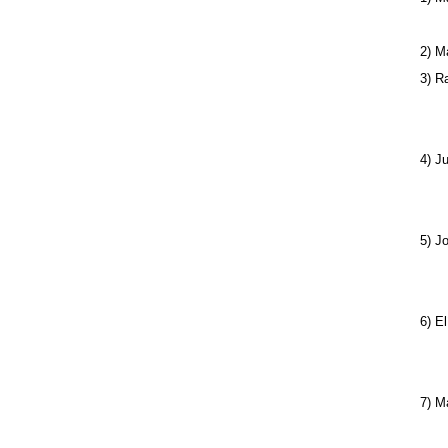
2) M
3) R
4) J
5) J
6) E
7) M