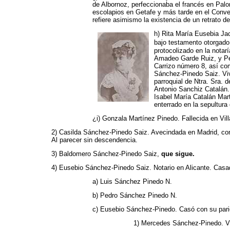
de Albornoz, perfeccionaba el francés en Palo
escolapios en Getafe y más tarde en el Convent
refiere asimismo la existencia de un retrato d
h) Rita María Eusebia Ja
bajo testamento otorgado
protocolizado en la notar
Amadeo Garde Ruiz, y Ped
Carrizo número 8, así co
Sánchez-Pinedo Saiz. Vivi
parroquial de Ntra. Sra. 
Antonio Sanchiz Catalán. 
Isabel María Catalán Mart
enterrado en la sepultur
¿i) Gonzala Martínez Pinedo. Fallecida en Vill
2) Casilda Sánchez-Pinedo Saiz. Avecindada en Madrid, cont
Al parecer sin descendencia.
3) Baldomero Sánchez-Pinedo Saiz,
que sigue.
4) Eusebio Sánchez-Pinedo Saiz. Notario en Alicante. Cas
a) Luis Sánchez Pinedo N.
b) Pedro Sánchez Pinedo N.
c) Eusebio Sánchez-Pinedo. Casó con su parie
1) Mercedes Sánchez-Pinedo. Vi