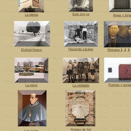
Este soy yo
La iglesia
Rejas y forja
Haciendo zarajos
El Arbol Hueco
Retratos
1
2
3
Puertas y porta
La nieve
La minifalda
Relojes de Sol
Los curas