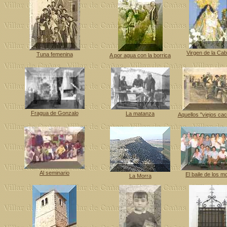
Virgen de la Ca
Tuna femenina
A por agua con la borrica
Fragua de Gonzalo
La matanza
Aquellos "viejos ca
Al seminario
El baile de los 
La Morra