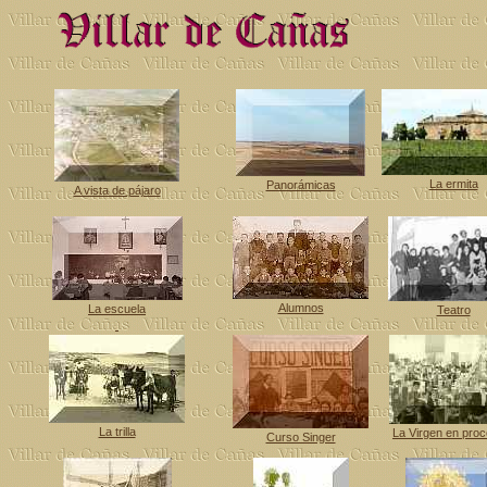
La ermita
Panorámicas
A vista de pájaro
Alumnos
La escuela
Teatro
La trilla
La Virgen en proc
Curso Singer